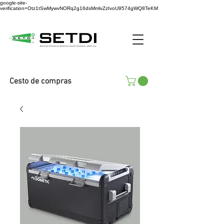
google-site-
verification=Otz1tSwMywvNORq2g16dsMmlvZzIvoU9574gWQ8TeKM
Cesto de compras