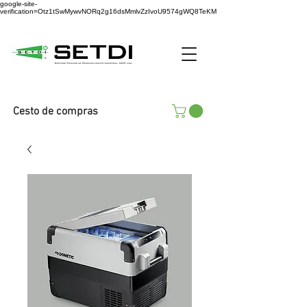
google-site-
verification=Otz1tSwMywvNORq2g16dsMmlvZzIvoU9574gWQ8TeKM
Cesto de compras