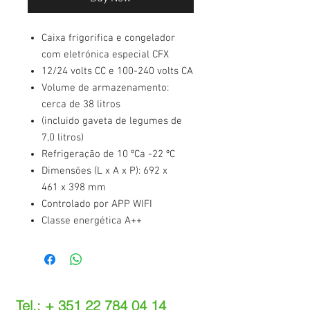
Caixa frigorifica e congelador
com eletrónica especial CFX
12/24 volts CC e 100-240 volts CA
Volume de armazenamento:
cerca de 38 litros
(incluido gaveta de legumes de
7,0 litros)
Refrigeração de 10 ºCa -22 ºC
Dimensões (L x A x P): 692 x
461 x 398 mm
Controlado por APP WIFI
Classe energética A++
Tel.: +
351 22 784 04 14