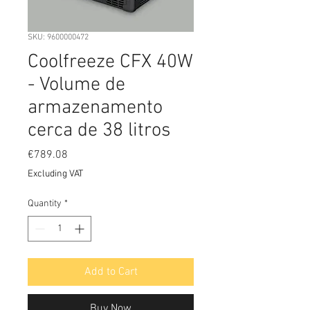
SKU: 9600000472
Coolfreeze CFX 40W
- Volume de
armazenamento
cerca de 38 litros
Price
€789.08
Excluding VAT
Quantity
*
Add to Cart
Buy Now