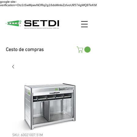
google-site-
verification=Otz1tSwMywvNORq2g16dsMmlvZzIvoU9574gWQ8TeKM
Cesto de compras
SKU: 60021007.51M