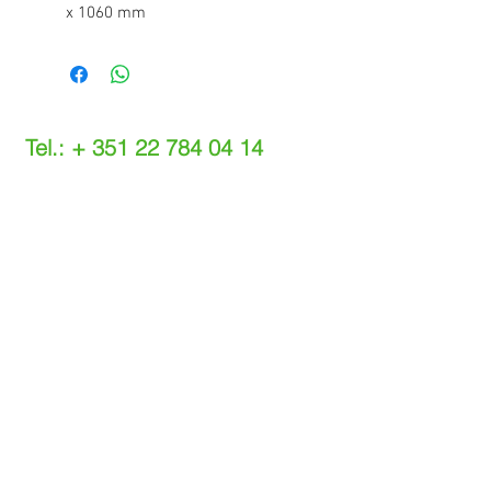
x 1060 mm
Tel.: +
351 22 784 04 14
(Chamada para a rede fixa nacional)
(O custo das operações depende do tarifário
acordado com o seu operador)
Email:
info@setdi.pt
Atendimento ao cliente
Contato > /
Frete >
Trocas > /
Pagamento e Garantia >