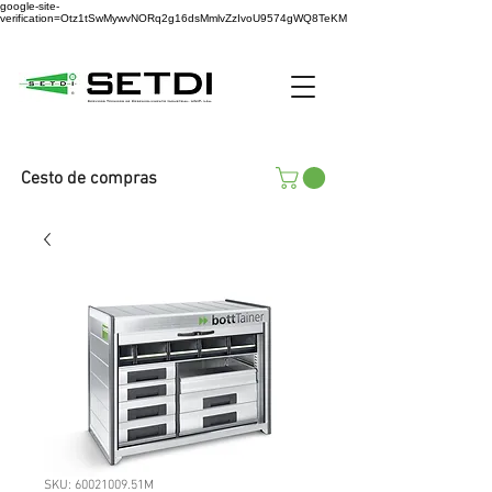
google-site-
verification=Otz1tSwMywvNORq2g16dsMmlvZzIvoU9574gWQ8TeKM
Cesto de compras
SKU: 60021009.51M