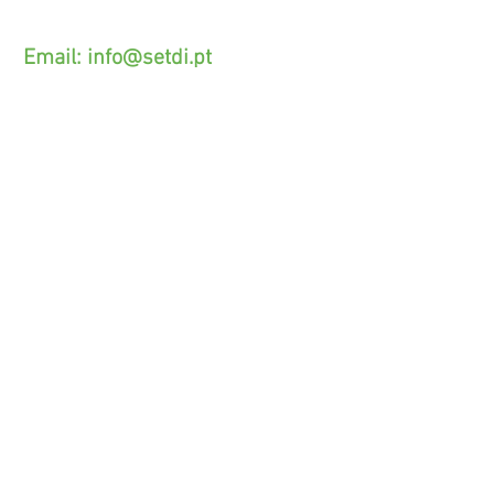
(O custo das operações depende do tarifário
acordado com o seu operador)
Email:
info@setdi.pt
Atendimento ao cliente
Contato > /
Frete >
Trocas > /
Pagamento e Garantia >
SETDI, Unip. Lda.
Zona Industrial Das Lages.