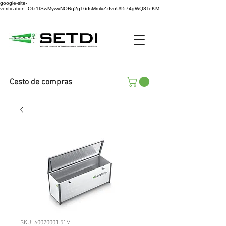
google-site-
verification=Otz1tSwMywvNORq2g16dsMmlvZzIvoU9574gWQ8TeKM
Cesto de compras
SKU: 60020001.51M