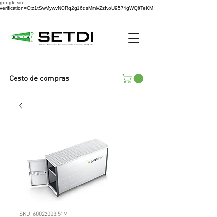
google-site-
verification=Otz1tSwMywvNORq2g16dsMmlvZzIvoU9574gWQ8TeKM
Cesto de compras
SKU: 60022003.51M