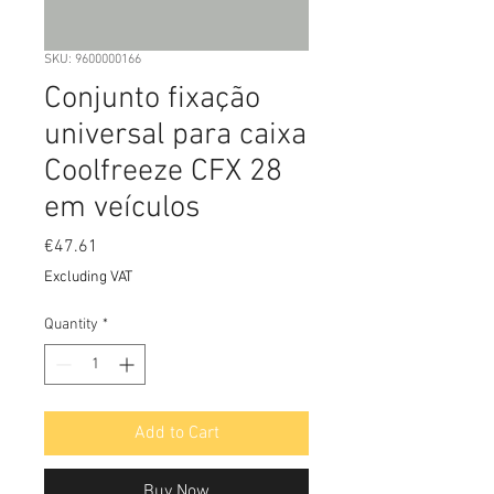
SKU: 9600000166
Conjunto fixação
universal para caixa
Coolfreeze CFX 28
em veículos
Price
€47.61
Excluding VAT
Quantity
*
Add to Cart
Buy Now