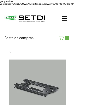
google-site-
verification=Otz1tSwMywvNORq2g16dsMmlvZzIvoU9574gWQ8TeKM
Cesto de compras