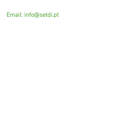
(O custo das operações depende do tarifário
acordado com o seu operador)
Email:
info@setdi.pt
Atendimento ao cliente
Contato > /
Frete >
Trocas > /
Pagamento e Garantia >
SETDI, Unip. Lda.
Zona Industrial Das Lages.
Rua Beco das Lages, 95.