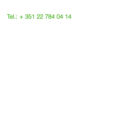
Tel.: +
351 22 784 04 14
(Chamada para a rede fixa nacional)
(O custo das operações depende do tarifário
acordado com o seu operador)
Email:
info@setdi.pt
Atendimento ao cliente
Contato > /
Frete >
Trocas > /
Pagamento e Garantia >