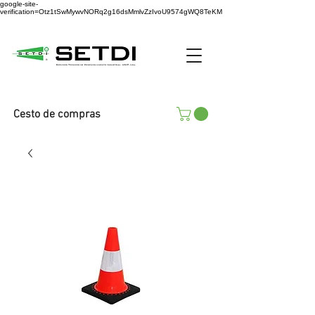
google-site-
verification=Otz1tSwMywvNORq2g16dsMmlvZzIvoU9574gWQ8TeKM
Cesto de compras