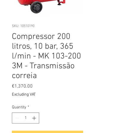
SKU: 10510190
Compressor 200
litros, 10 bar, 365
l/min - MK 103-200
3M - Transmissão
correia
Price
€1,370.00
Excluding VAT
Quantity
*