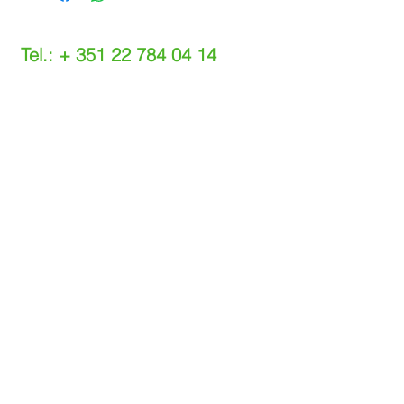
Tel.: +
351 22 784 04 14
(Chamada para a rede fixa nacional)
(O custo das operações depende do tarifário
acordado com o seu operador)
Email:
info@setdi.pt
Atendimento ao cliente
Contato > /
Frete >
Trocas > /
Pagamento e Garantia >