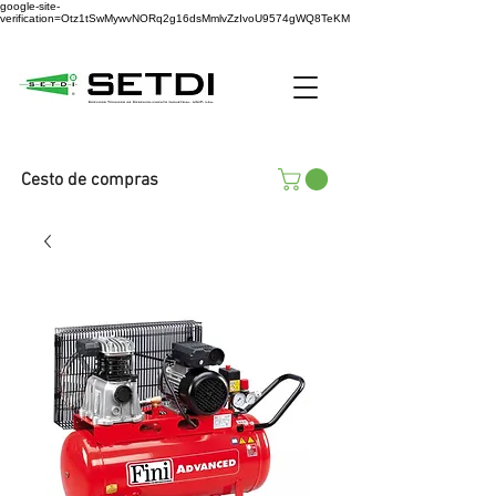
google-site-
verification=Otz1tSwMywvNORq2g16dsMmlvZzIvoU9574gWQ8TeKM
Cesto de compras