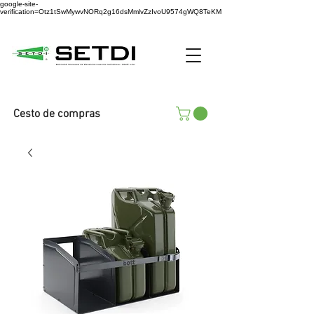
google-site-
verification=Otz1tSwMywvNORq2g16dsMmlvZzIvoU9574gWQ8TeKM
Cesto de compras