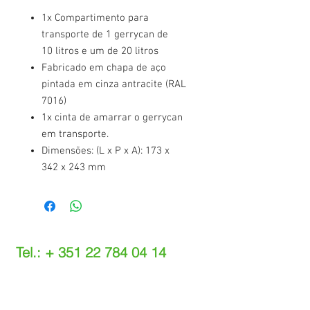
1x Compartimento para
transporte de 1 gerrycan de
10 litros e um de 20 litros
Fabricado em chapa de aço
pintada em cinza antracite (RAL
7016)
1x cinta de amarrar o gerrycan
em transporte.
Dimensões: (L x P x A): 173 x
342 x 243 mm
Tel.: +
351 22 784 04 14
(Chamada para a rede fixa nacional)
(O custo das operações depende do tarifário
acordado com o seu operador)