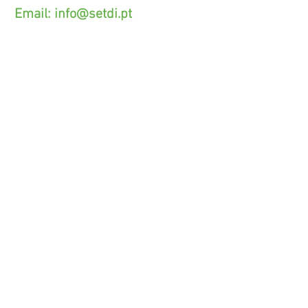
Email:
info@setdi.pt
Atendimento ao cliente
Contato > /
Frete >
Trocas > /
Pagamento e Garantia >
SETDI, Unip. Lda.
Zona Industrial Das Lages.
Rua Beco das Lages, 95.
4410-309 - Canelas V.N.G