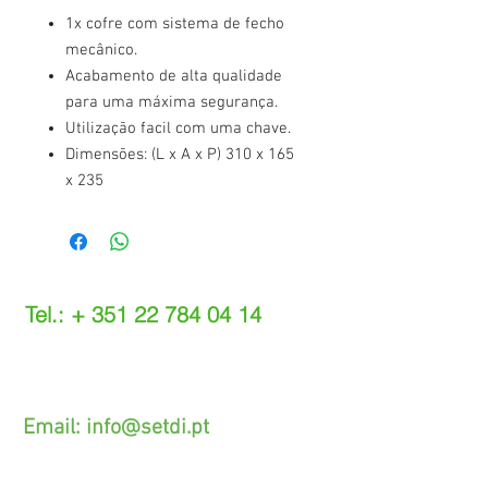
1x cofre com sistema de fecho
mecânico.
Acabamento de alta qualidade
para uma máxima segurança.
Utilização facil com uma chave.
Dimensões: (L x A x P) 310 x 165
x 235
Tel.: +
351 22 784 04 14
(Chamada para a rede fixa nacional)
(O custo das operações depende do tarifário
acordado com o seu operador)
Email:
info@setdi.pt