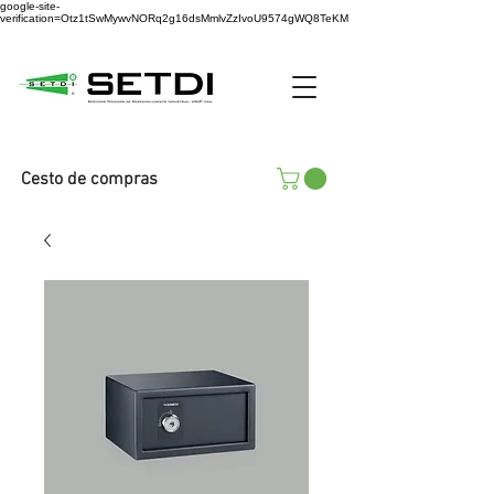
google-site-
verification=Otz1tSwMywvNORq2g16dsMmlvZzIvoU9574gWQ8TeKM
Cesto de compras