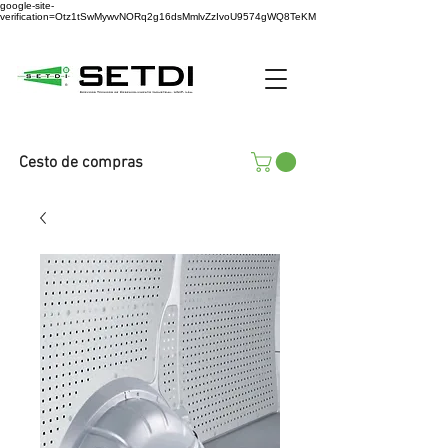
google-site-
verification=Otz1tSwMywvNORq2g16dsMmlvZzIvoU9574gWQ8TeKM
Cesto de compras