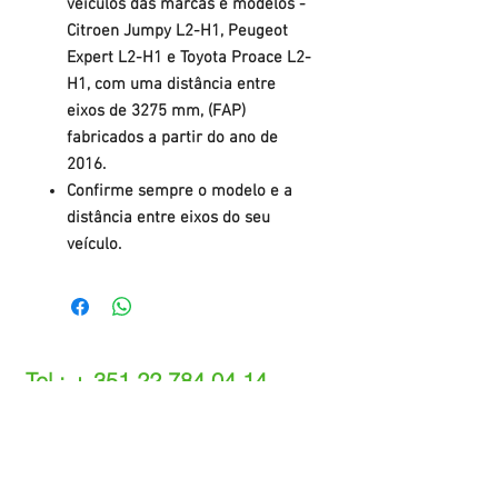
veículos das marcas e modelos -
Citroen Jumpy L2-H1, Peugeot
Expert L2-H1 e Toyota Proace L2-
H1, com uma distância entre
eixos de 3275 mm, (FAP)
fabricados a partir do ano de
2016.
Confirme sempre o modelo e a
distância entre eixos do seu
veículo.
Tel.: +
351 22 784 04 14
(Chamada para a rede fixa nacional)
(O custo das operações depende do tarifário
acordado com o seu operador)
Email:
info@setdi.pt