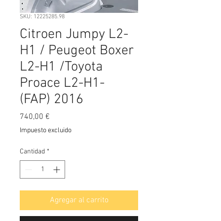
SKU: 12225285.98
Citroen Jumpy L2-
H1 / Peugeot Boxer
L2-H1 /Toyota
Proace L2-H1-
(FAP) 2016
Precio
740,00 €
Impuesto excluido
Cantidad
*
Agregar al carrito