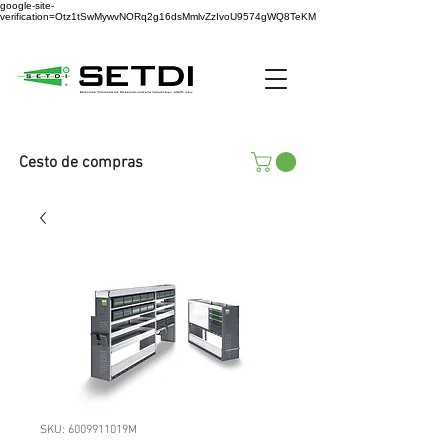
google-site-
verification=Otz1tSwMywvNORq2g16dsMmlvZzIvoU9574gWQ8TeKM
Cesto de compras
SKU: 6009911019M