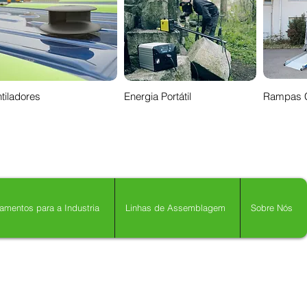
tiladores
Energia Portátil
Rampas 
amentos para a Industria
Linhas de Assemblagem
Sobre Nós