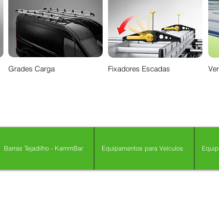
Grades Carga
Fixadores Escadas
Ven
Barras Tejadilho - KammBar
Equipamentos para Veículos
Equip