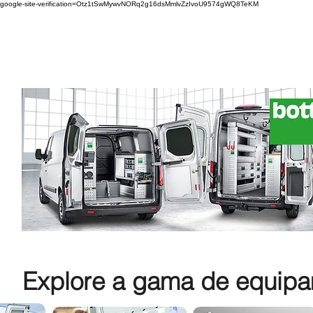
google-site-verification=Otz1tSwMywvNORq2g16dsMmlvZzIvoU9574gWQ8TeKM
Explore a gama de equipam