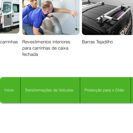
 carrinhas
Revestimentos interiores
Barras Tejadilho
para carrinhas de caixa
fechada
Início
Transformações de Veículos
Protecção para o Chão