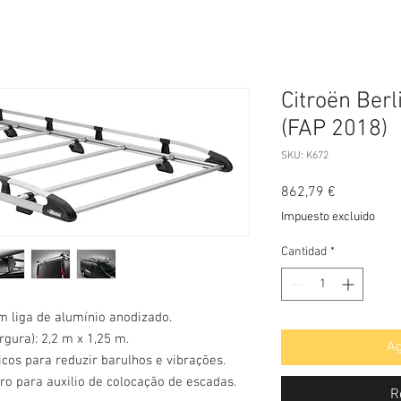
Citroën Berl
(FAP 2018)
SKU: K672
Precio
862,79 €
Impuesto excluido
Cantidad
*
m liga de alumínio anodizado.
ura): 2,2 m x 1,25 m.
Ag
cos para reduzir barulhos e vibrações.
ro para auxilio de colocação de escadas.
R