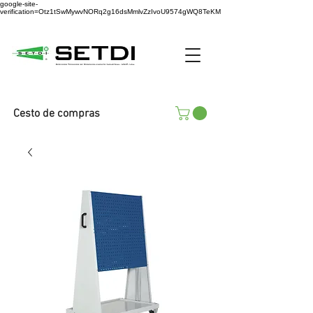
google-site-
verification=Otz1tSwMywvNORq2g16dsMmlvZzIvoU9574gWQ8TeKM
Cesto de compras