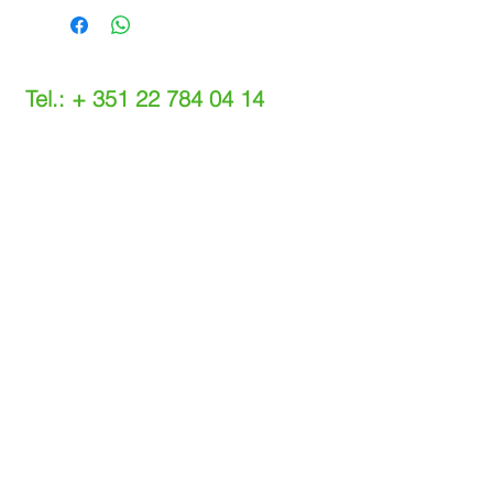
Tel.: +
351 22 784 04 14
(Chamada para a rede fixa nacional)
(O custo das operações depende do tarifário
acordado com o seu operador)
Email:
info@setdi.pt
Atendimento ao cliente
Contato > /
Frete >
Trocas > /
Pagamento e Garantia >