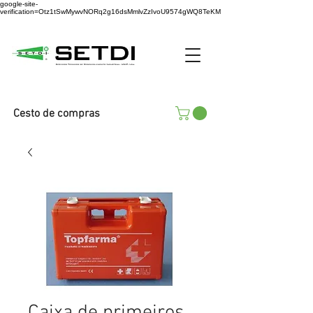
google-site-
verification=Otz1tSwMywvNORq2g16dsMmlvZzIvoU9574gWQ8TeKM
Cesto de compras