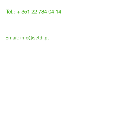
Tel.: +
351 22 784 04 14
(Chamada para a rede fixa nacional)
(O custo das operações depende do tarifário
acordado com o seu operador)
Email:
info@setdi.pt
Atendimento ao cliente
Contato > /
Frete >
Trocas > /
Pagamento e Garantia >