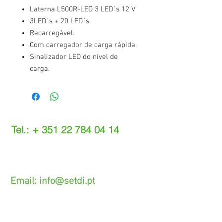
Laterna L500R-LED 3 LED`s 12 V
3LED`s + 20 LED`s.
Recarregável.
Com carregador de carga rápida.
Sinalizador LED do nivel de
carga.
Tel.: +
351 22 784 04 14
(Chamada para a rede fixa nacional)
(O custo das operações depende do tarifário
acordado com o seu operador)
Email:
info@setdi.pt