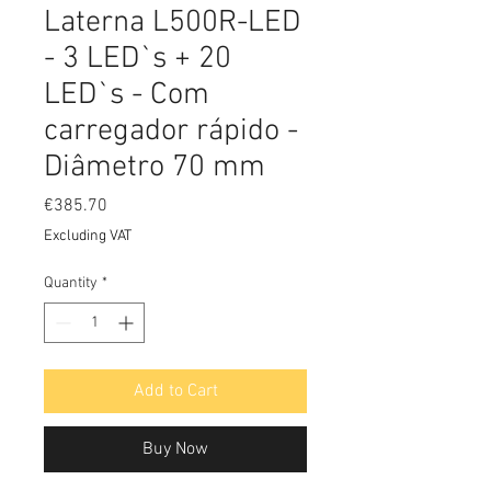
Laterna L500R-LED
- 3 LED`s + 20
LED`s - Com
carregador rápido -
Diâmetro 70 mm
Price
€385.70
Excluding VAT
Quantity
*
Add to Cart
Buy Now