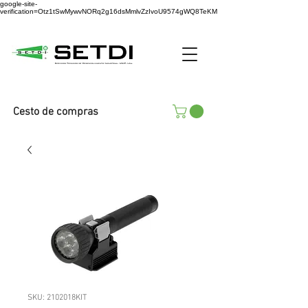
google-site-
verification=Otz1tSwMywvNORq2g16dsMmlvZzIvoU9574gWQ8TeKM
Cesto de compras
SKU: 2102018KIT