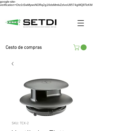
google-site-
verification=Otz1tSwMywvNORq2g16dsMmlvZzIvoU9574gWQ8TeKM
Cesto de compras
SKU: TCX-2