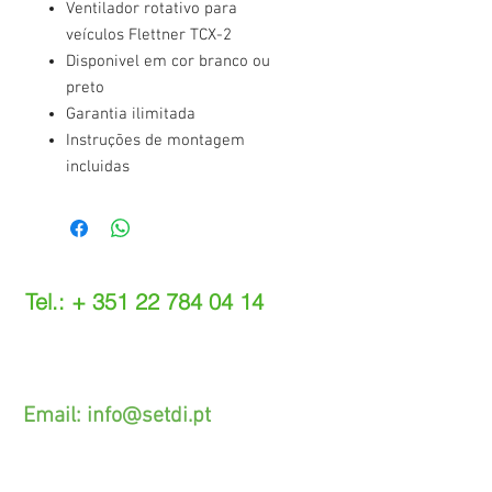
Ventilador rotativo para
veículos Flettner TCX-2
Disponivel em cor branco ou
preto
Garantia ilimitada
Instruções de montagem
incluidas
Tel.: +
351 22 784 04 14
(Chamada para a rede fixa nacional)
(O custo das operações depende do tarifário
acordado com o seu operador)
Email:
info@setdi.pt