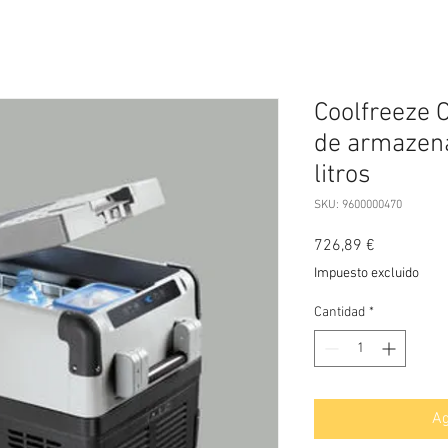
Coolfreeze 
de armazen
litros
SKU: 9600000470
Precio
726,89 €
Impuesto excluido
Cantidad
*
Ag