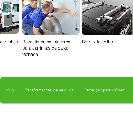
 carrinhas
Revestimentos interiores
Barras Tejadilho
para carrinhas de caixa
fechada
Início
Transformações de Veículos
Protecção para o Chão