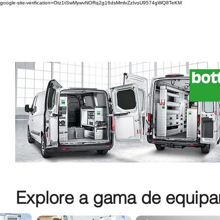
google-site-verification=Otz1tSwMywvNORq2g16dsMmlvZzIvoU9574gWQ8TeKM
Explore a gama de equipam