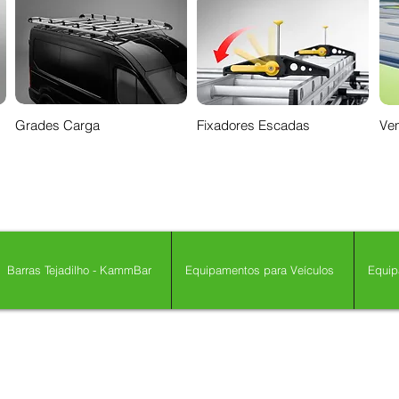
Grades Carga
Fixadores Escadas
Ven
Barras Tejadilho - KammBar
Equipamentos para Veículos
Equip