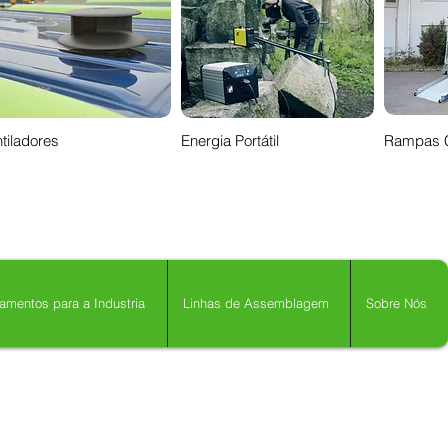
tiladores
Energia Portátil
Rampas 
amentos para a Industria
Linhas de Assemblagem
Sobre Nós