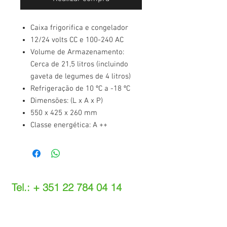
Caixa frigorifica e congelador
12/24 volts CC e 100-240 AC
Volume de Armazenamento:
Cerca de 21,5 litros (incluindo
gaveta de legumes de 4 litros)
Refrigeração de 10 ºC a -18 ºC
Dimensões: (L x A x P)
550 x 425 x 260 mm
Classe energética: A ++
Tel.: +
351 22 784 04 14
(Chamada para a rede fixa nacional)
(O custo das operações depende do tarifário
acordado com o seu operador)