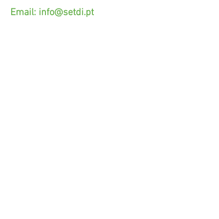
Email:
info@setdi.pt
Atendimento ao cliente
Contato > /
Frete >
Trocas > /
Pagamento e Garantia >
SETDI, Unip. Lda.
Zona Industrial Das Lages.
Rua Beco das Lages, 95.
4410-309 - Canelas V.N.G