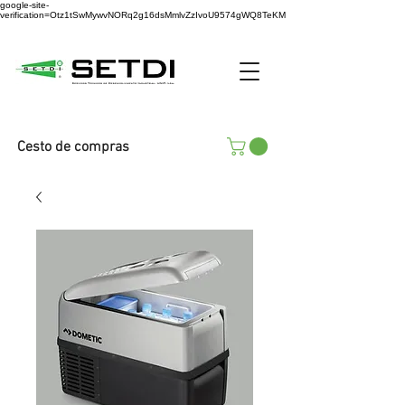
google-site-
verification=Otz1tSwMywvNORq2g16dsMmlvZzIvoU9574gWQ8TeKM
Cesto de compras