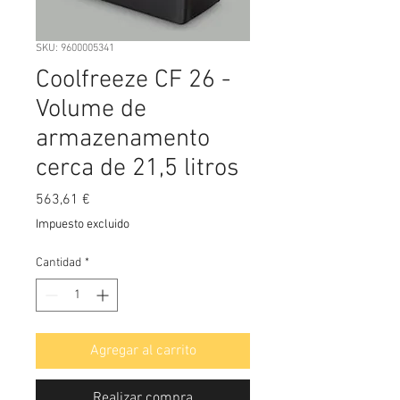
SKU: 9600005341
Coolfreeze CF 26 -
Volume de
armazenamento
cerca de 21,5 litros
Precio
563,61 €
Impuesto excluido
Cantidad
*
Agregar al carrito
Realizar compra