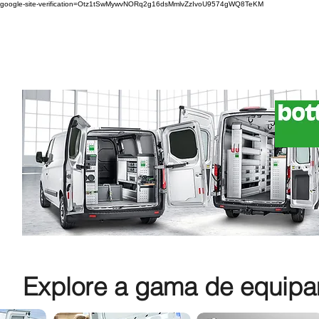
google-site-verification=Otz1tSwMywvNORq2g16dsMmlvZzIvoU9574gWQ8TeKM
Explore a gama de equipam