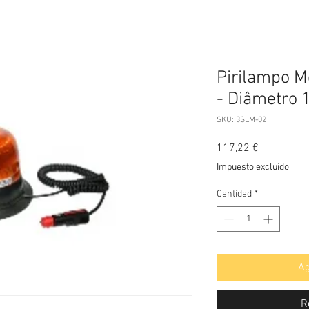
Pirilampo M
- Diâmetro 
SKU: 3SLM-02
Precio
117,22 €
Impuesto excluido
Cantidad
*
Ag
R