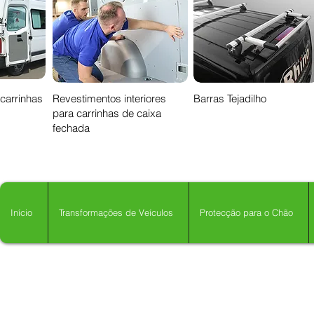
 carrinhas
Revestimentos interiores
Barras Tejadilho
para carrinhas de caixa
fechada
Início
Transformações de Veículos
Protecção para o Chão