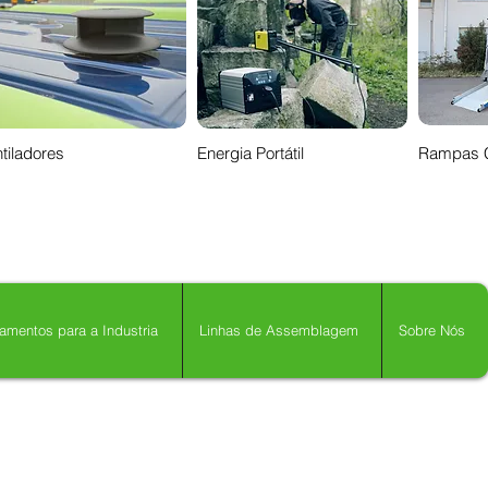
tiladores
Energia Portátil
Rampas 
amentos para a Industria
Linhas de Assemblagem
Sobre Nós