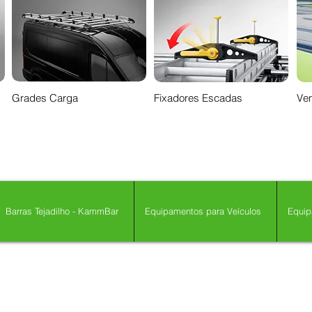
Grades Carga
Fixadores Escadas
Ven
Barras Tejadilho - KammBar
Equipamentos para Veículos
Equip