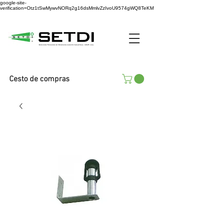
google-site-
verification=Otz1tSwMywvNORq2g16dsMmlvZzIvoU9574gWQ8TeKM
Cesto de compras