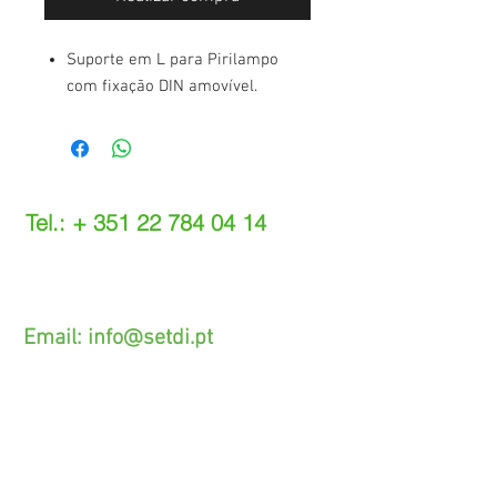
Suporte em L para Pirilampo
com fixação DIN amovível.
Tel.: +
351 22 784 04 14
(Chamada para a rede fixa nacional)
(O custo das operações depende do tarifário
acordado com o seu operador)
Email:
info@setdi.pt
Atendimento ao cliente
Contato > /
Frete >
Trocas > /
Pagamento e Garantia >