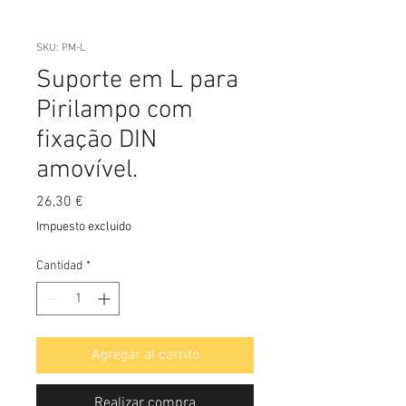
SKU: PM-L
Suporte em L para
Pirilampo com
fixação DIN
amovível.
Precio
26,30 €
Impuesto excluido
Cantidad
*
Agregar al carrito
Realizar compra