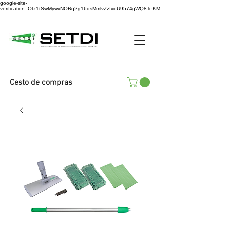
google-site-
verification=Otz1tSwMywvNORq2g16dsMmlvZzIvoU9574gWQ8TeKM
Cesto de compras