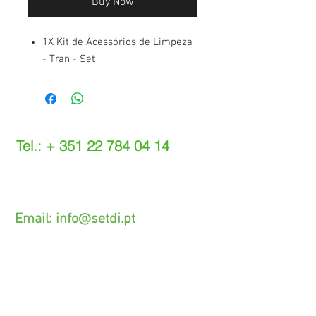
Buy Now
1X Kit de Acessórios de Limpeza
- Tran - Set
Tel.: +
351 22 784 04 14
(Chamada para a rede fixa nacional)
(O custo das operações depende do tarifário
acordado com o seu operador)
Email:
info@setdi.pt
Atendimento ao cliente
Contato > /
Frete >