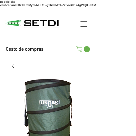
google-site-
verification=Otz1tSwMywvNORq2g16dsMmlvZzIvoU9574gWQ8TeKM
Cesto de compras