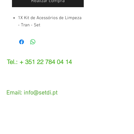
Realizar compra
1X Kit de Acessórios de Limpeza
- Tran - Set
Tel.: +
351 22 784 04 14
(Chamada para a rede fixa nacional)
(O custo das operações depende do tarifário
acordado com o seu operador)
Email:
info@setdi.pt
Atendimento ao cliente
Contato > /
Frete >