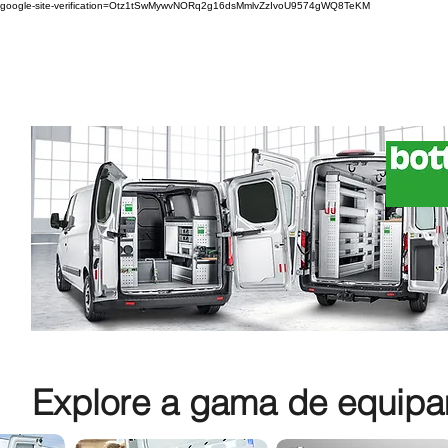
google-site-verification=Otz1tSwMywvNORq2g16dsMmlvZzIvoU9574gWQ8TeKM
Explore a gama de equipam