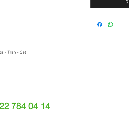
R
a - Tran - Set
 22 784 04 14
ede fixa nacional)