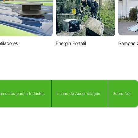
tiladores
Energia Portátil
Rampas 
amentos para a Industria
Linhas de Assemblagem
Sobre Nós