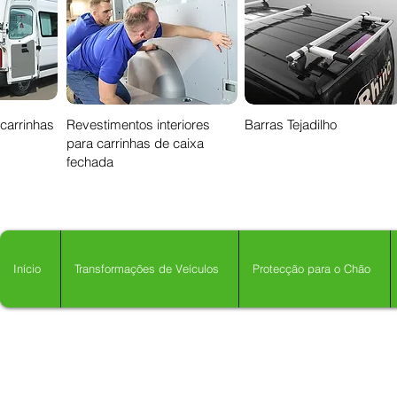
 carrinhas
Revestimentos interiores
Barras Tejadilho
para carrinhas de caixa
fechada
Início
Transformações de Veículos
Protecção para o Chão