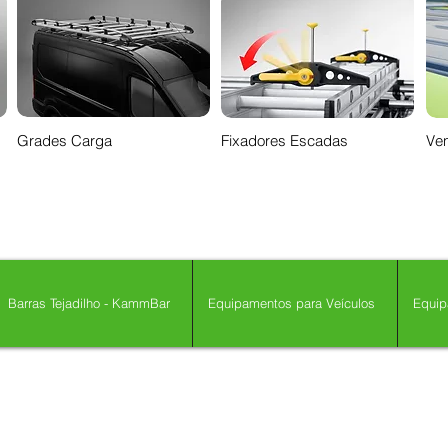
Grades Carga
Fixadores Escadas
Ven
Barras Tejadilho - KammBar
Equipamentos para Veículos
Equip