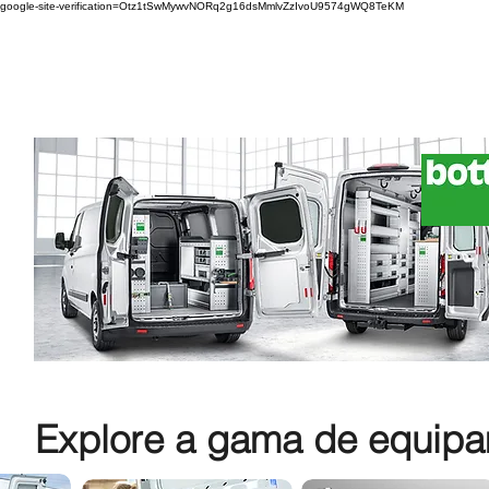
google-site-verification=Otz1tSwMywvNORq2g16dsMmlvZzIvoU9574gWQ8TeKM
Explore a gama de equipam