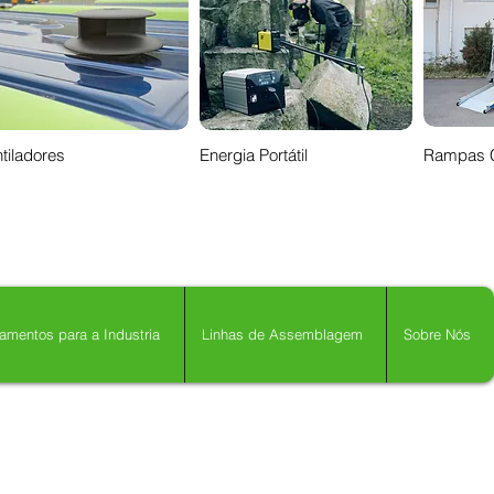
tiladores
Energia Portátil
Rampas 
amentos para a Industria
Linhas de Assemblagem
Sobre Nós