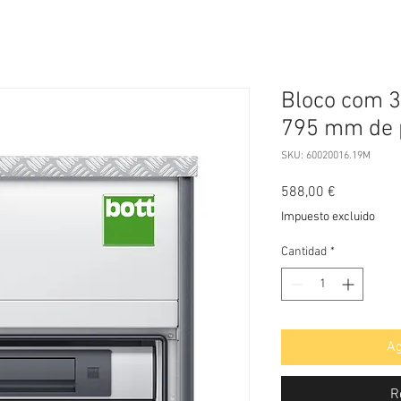
Bloco com 3
795 mm de 
SKU: 60020016.19M
Precio
588,00 €
Impuesto excluido
Cantidad
*
Ag
R