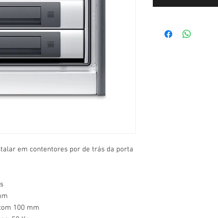
talar em contentores por de trás da porta
as
 mm
a com 100 mm