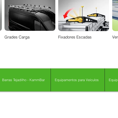
Grades Carga
Fixadores Escadas
Ven
Barras Tejadilho - KammBar
Equipamentos para Veículos
Equip