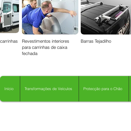
 carrinhas
Revestimentos interiores
Barras Tejadilho
para carrinhas de caixa
fechada
Início
Transformações de Veículos
Protecção para o Chão