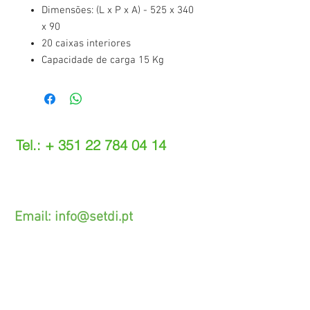
Dimensões: (L x P x A) - 525 x 340
x 90
20 caixas interiores
Capacidade de carga 15 Kg
Tel.: +
351 22 784 04 14
(Chamada para a rede fixa nacional)
(O custo das operações depende do tarifário
acordado com o seu operador)
Email:
info@setdi.pt
Atendimento ao cliente
Contato > /
Frete >