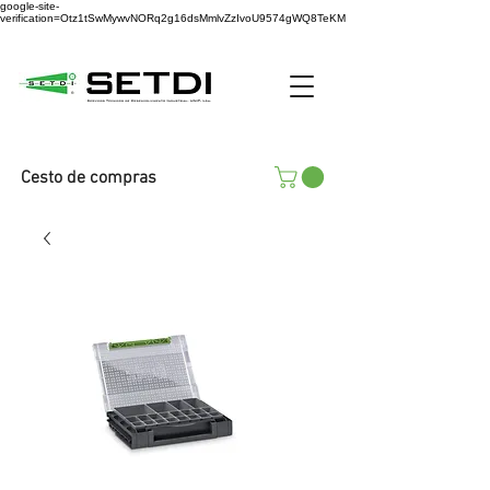
google-site-
verification=Otz1tSwMywvNORq2g16dsMmlvZzIvoU9574gWQ8TeKM
Cesto de compras