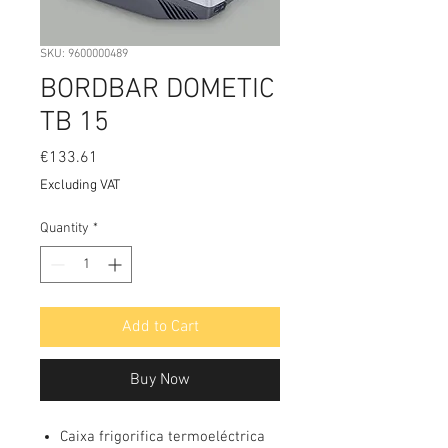
SKU: 9600000489
BORDBAR DOMETIC
TB 15
Price
€133.61
Excluding VAT
Quantity
*
Add to Cart
Buy Now
Caixa frigorifica termoeléctrica