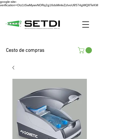
google-site-
verification=Otz1tSwMywvNORq2g16dsMmlvZzIvoU9574gWQ8TeKM
Cesto de compras