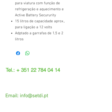
para viatura com função de
refrigeração e aquecimento e
Active Battery Secururity
15 litros de capacidade aprox.,
para ligação a 12 volts
Adptado a garrafas de 1,5 e 2
litros
Tel.: +
351 22 784 04 14
(Chamada para a rede fixa nacional)
(O custo das operações depende do tarifário
acordado com o seu operador)
Email:
info@setdi.pt