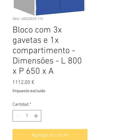
SKU: 40020033.11V
Bloco com 3x
gavetas e 1x
compartimento -
Dimensões - L 800
x P 650 x A
Precio
1112,00 €
Impuesto excluido
Cantidad
*
Agregar al carrito