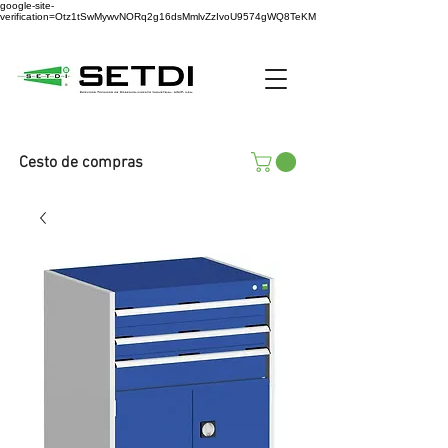
google-site-
verification=Otz1tSwMywvNORq2g16dsMmlvZzIvoU9574gWQ8TeKM
Cesto de compras