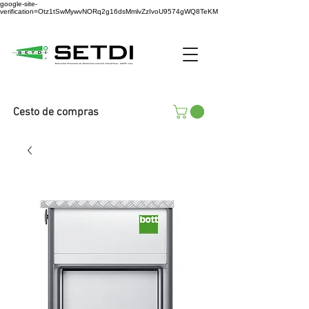
google-site-
verification=Otz1tSwMywvNORq2g16dsMmlvZzIvoU9574gWQ8TeKM
Cesto de compras