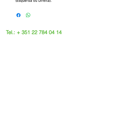
(Esquerda ou Direita).
Tel.: +
351 22 784 04 14
(Chamada para a rede fixa nacional)
(O custo das operações depende do tarifário
acordado com o seu operador)
Email:
info@setdi.pt
Atendimento ao cliente
Contato > /
Frete >
Trocas > /
Pagamento e Garantia >