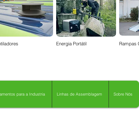
tiladores
Energia Portátil
Rampas 
amentos para a Industria
Linhas de Assemblagem
Sobre Nós