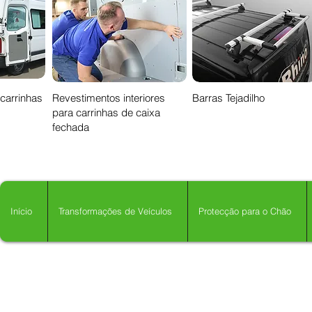
 carrinhas
Revestimentos interiores
Barras Tejadilho
para carrinhas de caixa
fechada
Início
Transformações de Veículos
Protecção para o Chão