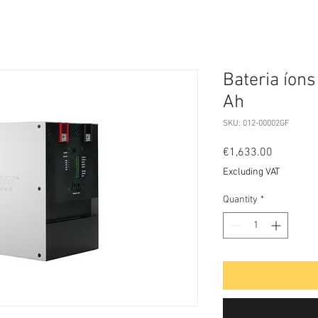
Bateria íons 
Ah
SKU: 012-00002GF
Price
€1,633.00
Excluding VAT
Quantity
*