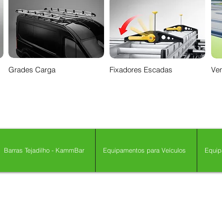
Grades Carga
Fixadores Escadas
Ven
Barras Tejadilho - KammBar
Equipamentos para Veículos
Equip