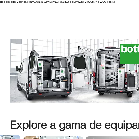
google-site-verification=Otz1tSwMywvNORq2g16dsMmlvZzIvoU9574gWQ8TeKM
Explore a gama de equipam