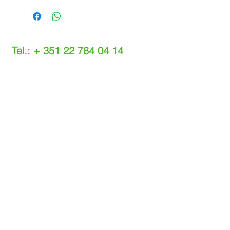
Tel.: +
351 22 784 04 14
(Chamada para a rede fixa nacional)
(O custo das operações depende do tarifário
acordado com o seu operador)
Email:
info@setdi.pt
Atendimento ao cliente
Contato > /
Frete >
Trocas > /
Pagamento e Garantia >