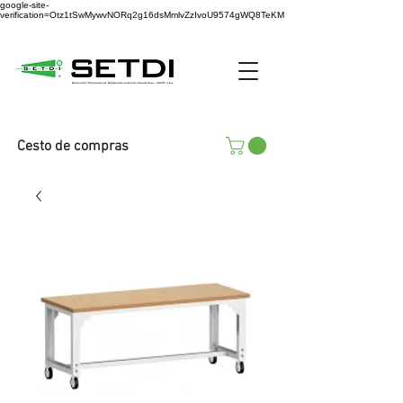
google-site-
verification=Otz1tSwMywvNORq2g16dsMmlvZzIvoU9574gWQ8TeKM
Cesto de compras