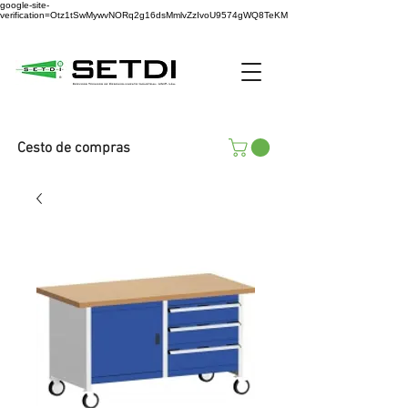
google-site-
verification=Otz1tSwMywvNORq2g16dsMmlvZzIvoU9574gWQ8TeKM
Cesto de compras