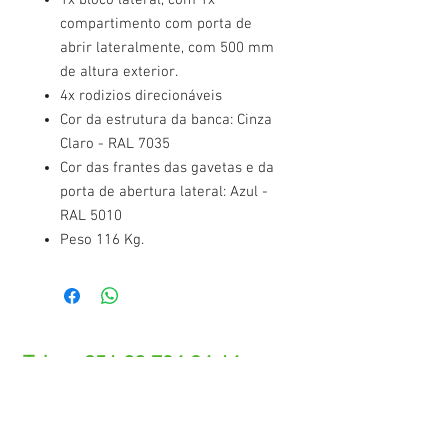
1x bloco lateral, com 1x
compartimento com porta de
abrir lateralmente, com 500 mm
de altura exterior.
4x rodizios direcionáveis
Cor da estrutura da banca: Cinza
Claro - RAL 7035
Cor das frantes das gavetas e da
porta de abertura lateral: Azul -
RAL 5010
Peso 116 Kg.
Tel.: +
351 22 784 04 14
(Chamada para a rede fixa nacional)
(O custo das operações depende do tarifário
acordado com o seu operador)