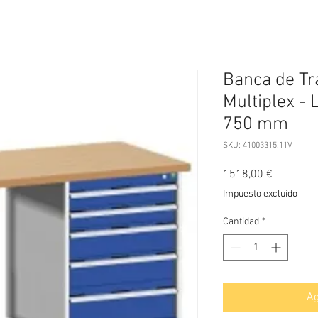
Banca de T
Multiplex - 
750 mm
SKU: 41003315.11V
Precio
1518,00 €
Impuesto excluido
Cantidad
*
Ag