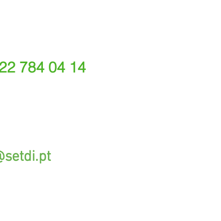
 22 784 04 14
ede fixa nacional)
rações depende do tarifário acordado com o seu oper
@setdi.pt