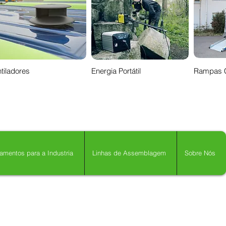
tiladores
Energia Portátil
Rampas 
amentos para a Industria
Linhas de Assemblagem
Sobre Nós