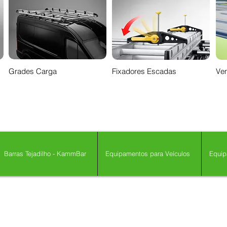
Grades Carga
Fixadores Escadas
Ven
Barras Tejadilho - KammBar
Equipamentos para Veículos
Equip