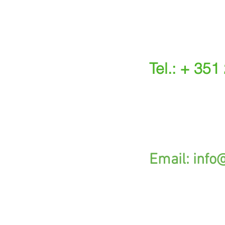
Tel.: + 351
(Chamada para a r
(O custo das ope
s.
G
Email:
info