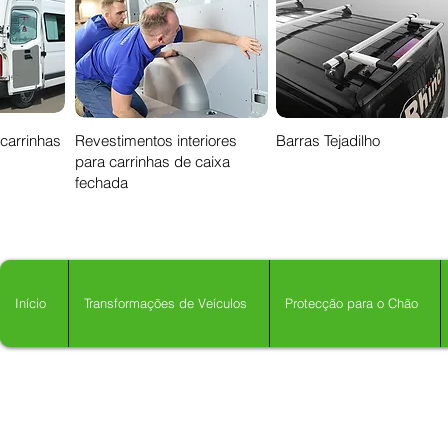
 carrinhas
Revestimentos interiores
Barras Tejadilho
para carrinhas de caixa
fechada
Início
Transformações de Veículos
Protecção para o Chão