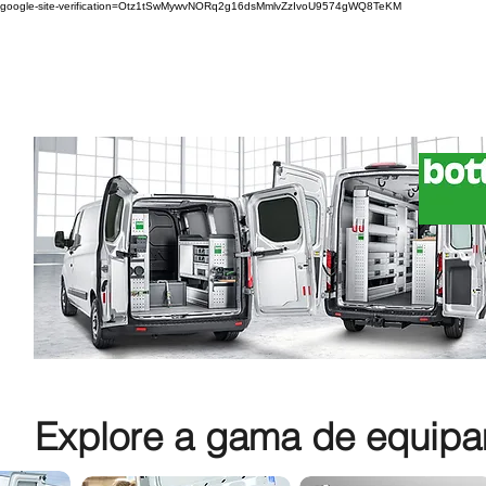
google-site-verification=Otz1tSwMywvNORq2g16dsMmlvZzIvoU9574gWQ8TeKM
Explore a gama de equipam