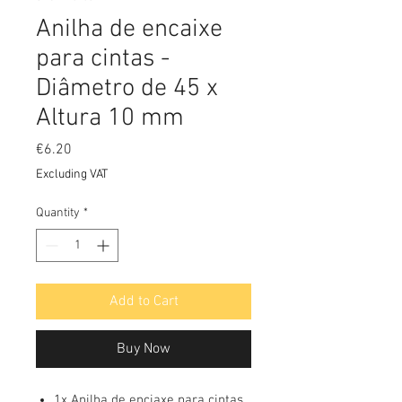
Anilha de encaixe
para cintas -
Diâmetro de 45 x
Altura 10 mm
Price
€6.20
Excluding VAT
Quantity
*
Add to Cart
Buy Now
1x Anilha de enciaxe para cintas