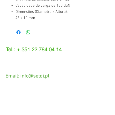
Capacidade de carga de 150 daN
Dimensões (Diametro x Altura):
45 x 10 mm
Tel.: +
351 22 784 04 14
(Chamada para a rede fixa nacional)
(O custo das operações depende do tarifário
acordado com o seu operador)
Email:
info@setdi.pt
Atendimento ao cliente
Contato > /
Frete >
Trocas > /
Pagamento e Garantia >