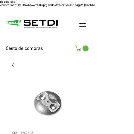
google-site-
verification=Otz1tSwMywvNORq2g16dsMmlvZzIvoU9574gWQ8TeKM
Cesto de compras
SKU: 12626021