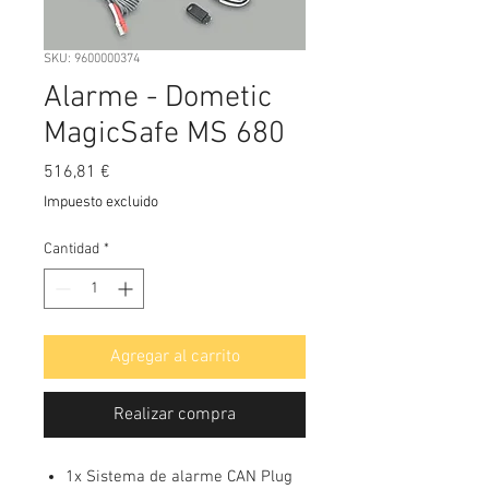
SKU: 9600000374
Alarme - Dometic
MagicSafe MS 680
Precio
516,81 €
Impuesto excluido
Cantidad
*
Agregar al carrito
Realizar compra
1x Sistema de alarme CAN Plug