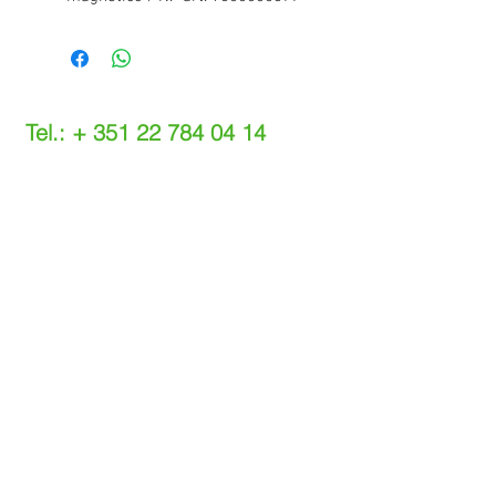
Tel.: +
351 22 784 04 14
(Chamada para a rede fixa nacional)
(O custo das operações depende do tarifário
acordado com o seu operador)
Email:
info@setdi.pt
Atendimento ao cliente
Contato > /
Frete >
Trocas > /
Pagamento e Garantia >