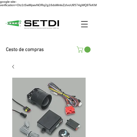
google-site-
verification=Otz1tSwMywvNORq2g16dsMmlvZzIvoU9574gWQ8TeKM
Cesto de compras