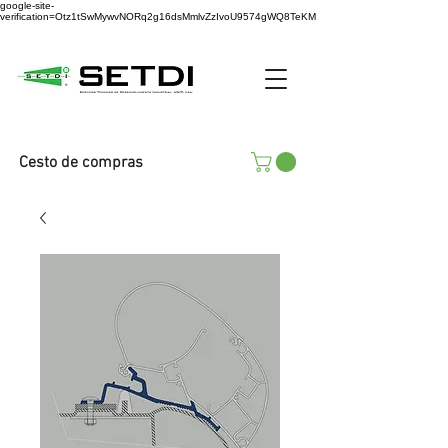
google-site-
verification=Otz1tSwMywvNORq2g16dsMmlvZzIvoU9574gWQ8TeKM
Cesto de compras