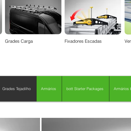
Grades Carga
Fixadores Escadas
Ven
Grades Tejadilho
Armários
bott Starter Packages
Armários b