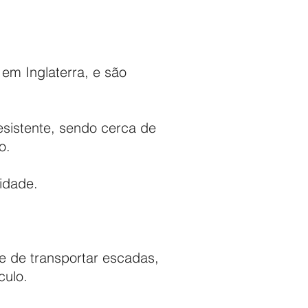
m Inglaterra, e são
esistente, sendo cerca de
o.
idade.
 de transportar escadas,
culo.