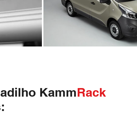
ejadilho Kamm
Rack
: