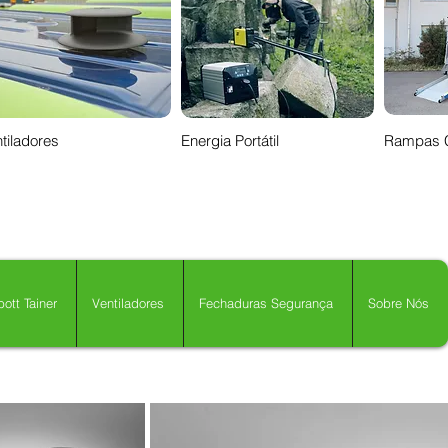
tiladores
Energia Portátil
Rampas 
ott Tainer
Ventiladores
Fechaduras Segurança
Sobre Nós