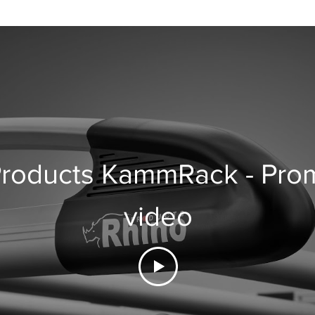
Products KammRack - Prom
video