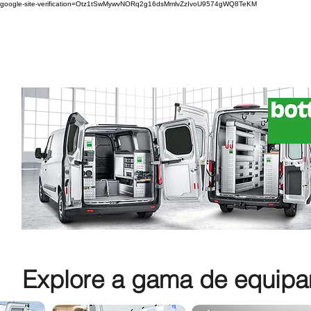
google-site-verification=Otz1tSwMywvNORq2g16dsMmlvZzIvoU9574gWQ8TeKM
Explore a gama de equipam