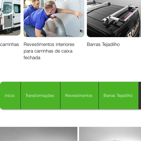
 carrinhas
Revestimentos interiores
Barras Tejadilho
para carrinhas de caixa
fechada
Início
Transformações
Revestimentos
Barras Tejadilho