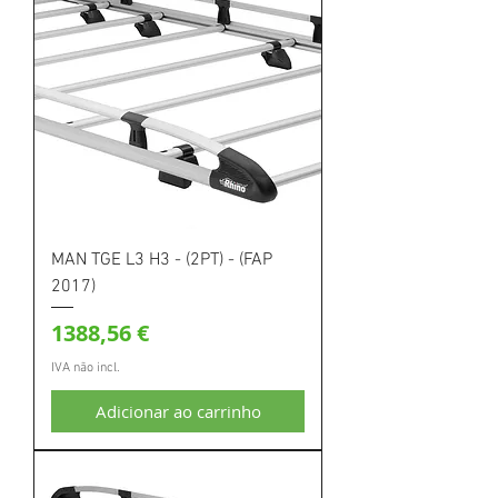
MAN TGE L3 H3 - (2PT) - (FAP
2017)
Preço
1388,56 €
IVA não incl.
Adicionar ao carrinho