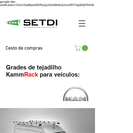
google-site-
verification=Otz1tSwMywvNORq2g16dsMmlvZzIvoU9574gWQ8TeKM
Cesto de compras
Grades de tejadilho
Kamm
Rack
para veículos: