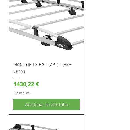
MAN TGE L3 H2 - (2PT) - (FAP
2017)
Preço
1430,22 €
IVA não incl.
Adicionar ao carrinho