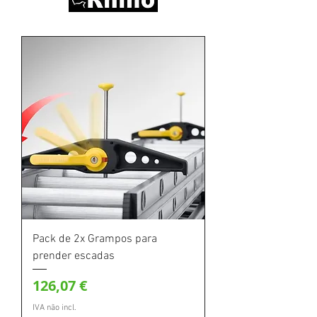
Pack de 2x Grampos para
prender escadas
Preço
126,07 €
IVA não incl.