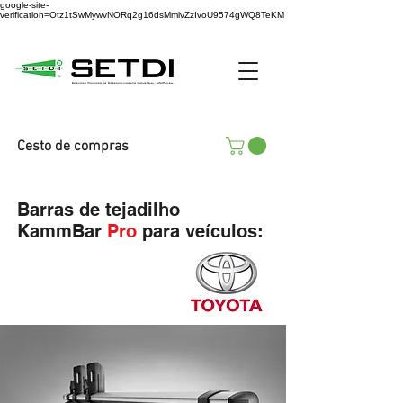
google-site-
verification=Otz1tSwMywvNORq2g16dsMmlvZzIvoU9574gWQ8TeKM
Cesto de compras
Barras de tejadilho
KammBar
Pro
para veículos: