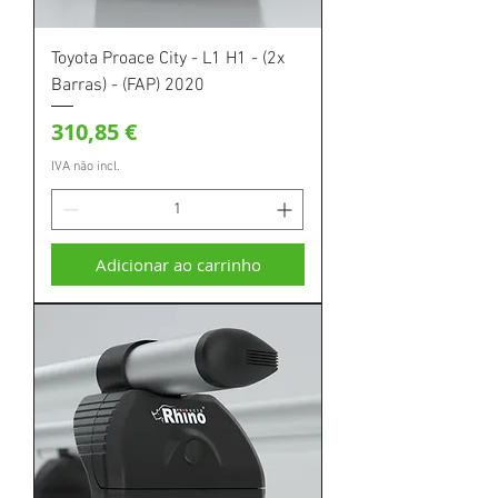
Toyota Proace City - L1 H1 - (2x
Barras) - (FAP) 2020
Preço
310,85 €
IVA não incl.
Adicionar ao carrinho