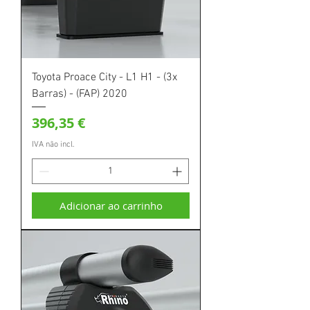
Toyota Proace City - L1 H1 - (3x
Barras) - (FAP) 2020
Preço
396,35 €
IVA não incl.
Adicionar ao carrinho