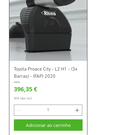
Toyota Proace City - L2 H1 - (3x
Barras) - (FAP) 2020
Preço
396,35 €
IVA não incl.
Adicionar ao carrinho