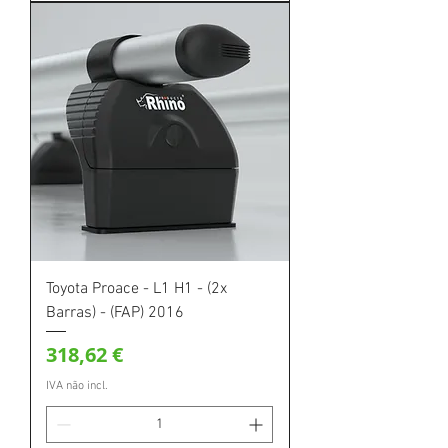
Toyota Proace - L1 H1 - (2x
Barras) - (FAP) 2016
Preço
318,62 €
IVA não incl.