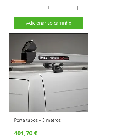
Adicionar ao carrinho
Porta tubos - 3 metros
Preço
401,70 €