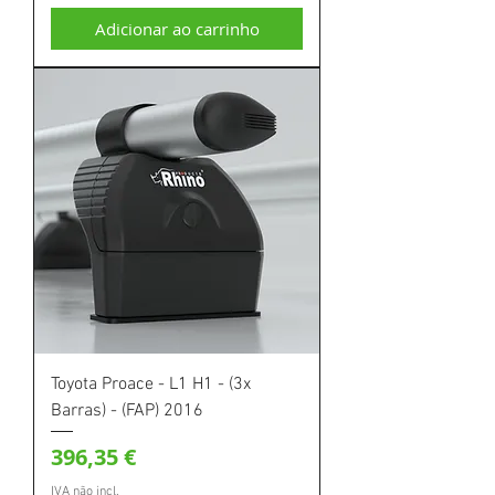
Adicionar ao carrinho
Toyota Proace - L1 H1 - (3x
Barras) - (FAP) 2016
Preço
396,35 €
IVA não incl.