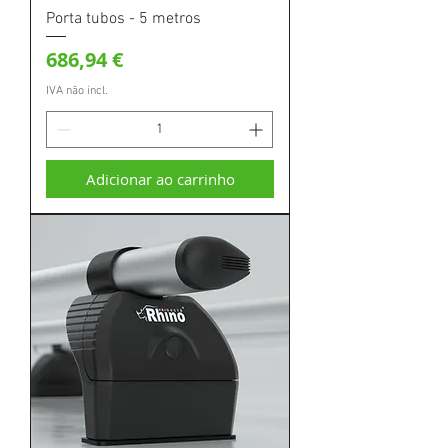
Porta tubos - 5 metros
Preço
686,94 €
IVA não incl.
Adicionar ao carrinho