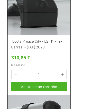
Toyota Proace City - L2 H1 - (2x
Barras) - (FAP) 2020
Preço
310,85 €
IVA não incl.
Adicionar ao carrinho