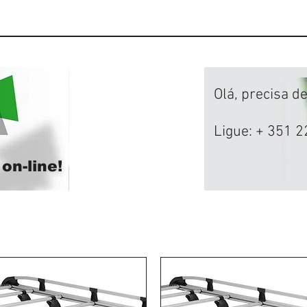
Olá, precisa d
Ligue: + 351 2
on-line!