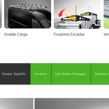
Grades Carga
Fixadores Escadas
Ven
Grades Tejadilho
Armários
bott Starter Packages
Armários b