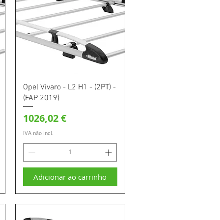
Visualização rápida
Opel Vivaro - L2 H1 - (2PT) -
(FAP 2019)
Preço
1026,02 €
IVA não incl.
Adicionar ao carrinho