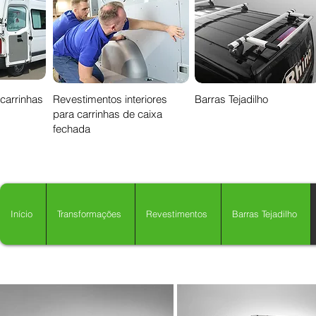
 carrinhas
Revestimentos interiores
Barras Tejadilho
para carrinhas de caixa
fechada
Início
Transformações
Revestimentos
Barras Tejadilho