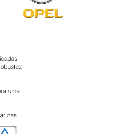
ricadas
 robustez
ura uma
ar nas