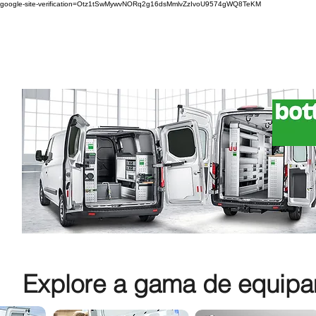
google-site-verification=Otz1tSwMywvNORq2g16dsMmlvZzIvoU9574gWQ8TeKM
Explore a gama de equipam