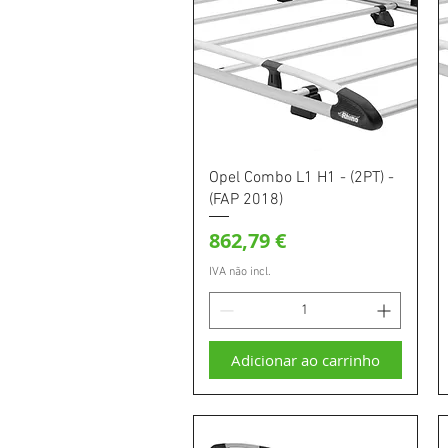
Visualização rápida
Opel Combo L1 H1 - (2PT) -
(FAP 2018)
Preço
862,79 €
IVA não incl.
Adicionar ao carrinho