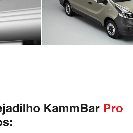
tejadilho KammBar
Pro
os: