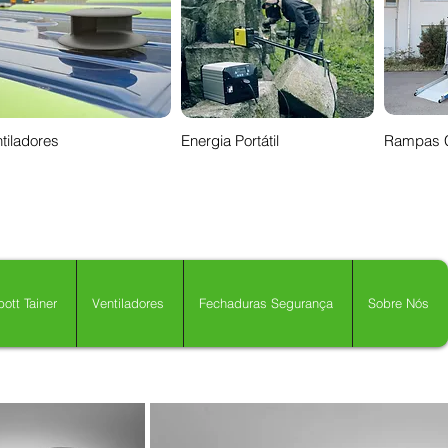
tiladores
Energia Portátil
Rampas 
ott Tainer
Ventiladores
Fechaduras Segurança
Sobre Nós