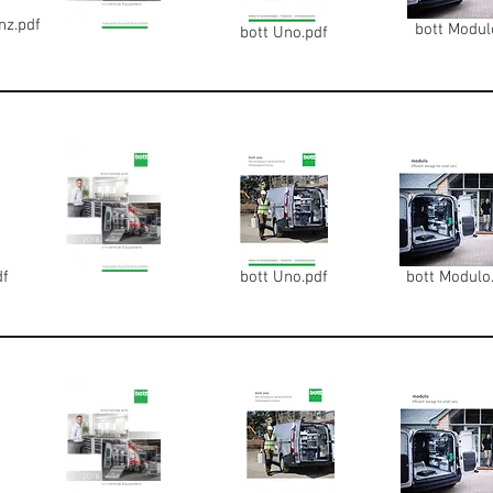
nz.pdf
bott Modul
bott Uno.pdf
df
bott Uno.pdf
bott Modulo