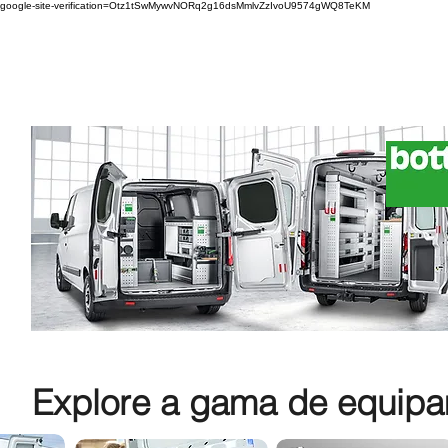
google-site-verification=Otz1tSwMywvNORq2g16dsMmlvZzIvoU9574gWQ8TeKM
Explore a gama de equipam