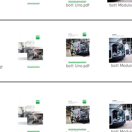
bott Uno.pdf
bott Modulo
bott Modul
bott Uno.pdf
df
bott Modul