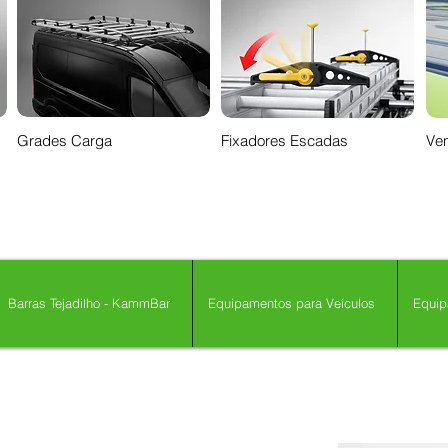
Grades Carga
Fixadores Escadas
Ven
Barras Tejadilho - KammBar
Equipamentos para Veículos
Equip