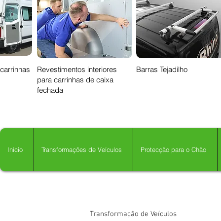
 carrinhas
Revestimentos interiores
Barras Tejadilho
para carrinhas de caixa
fechada
Início
Transformações de Veículos
Protecção para o Chão
Transformação de Veículos