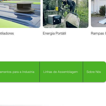
tiladores
Energia Portátil
Rampas 
amentos para a Industria
Linhas de Assemblagem
Sobre Nós