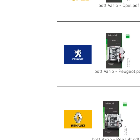
bott Vario - Opel.pdf
bott Vario - Peugeot.p
bott Vario - Renault.pdf