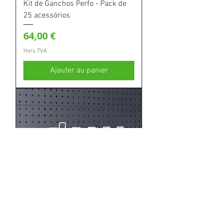
Kit de Ganchos Perfo - Pack de
25 acessórios
Prix
64,00 €
Hors TVA
Ajouter au panier