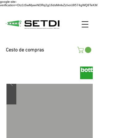
google-site-
verification=Otz1tSwMywvNORq2g16dsMmlvZzIvoU9574gWQ8TeKM
Cesto de compras