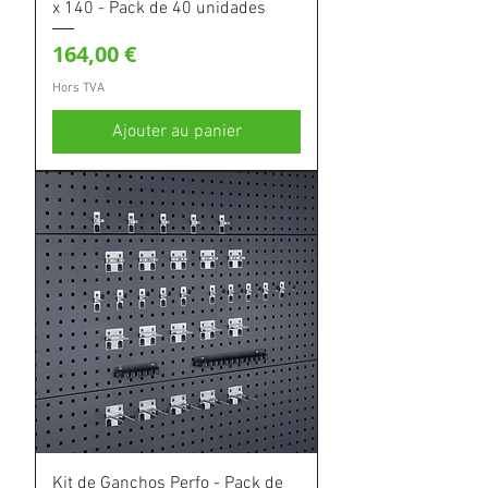
x 140 - Pack de 40 unidades
Prix
164,00 €
Hors TVA
Ajouter au panier
Kit de Ganchos Perfo - Pack de