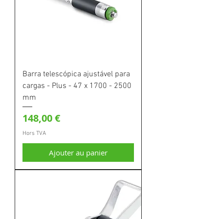
Barra telescópica ajustável para
cargas - Plus - 47 x 1700 - 2500
mm
Prix
148,00 €
Hors TVA
Ajouter au panier