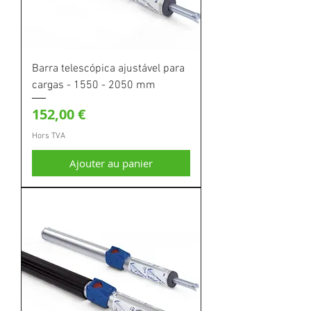
Barra telescópica ajustável para
cargas - 1550 - 2050 mm
Prix
152,00 €
Hors TVA
Ajouter au panier