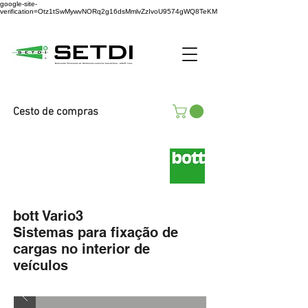
google-site-
verification=Otz1tSwMywvNORq2g16dsMmlvZzIvoU9574gWQ8TeKM
Cesto de compras
bott Vario3
Sistemas para fixação de
cargas no interior de
veículos