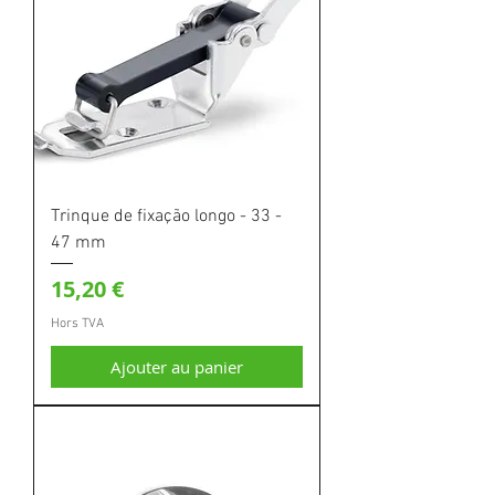
Trinque de fixação longo - 33 -
47 mm
Prix
15,20 €
Hors TVA
Ajouter au panier