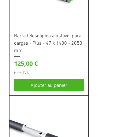
Barra telescópica ajustável para
cargas - Plus - 47 x 1400 - 2050
mm
Prix
125,00 €
Hors TVA
Ajouter au panier