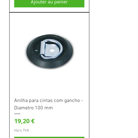
Ajouter au panier
Anilha para cintas com gancho -
Diametro 100 mm
Prix
19,20 €
Hors TVA