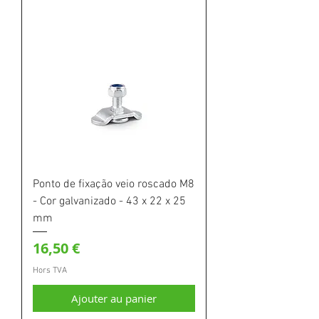
Ponto de fixação veio roscado M8
- Cor galvanizado - 43 x 22 x 25
mm
Prix
16,50 €
Hors TVA
Ajouter au panier