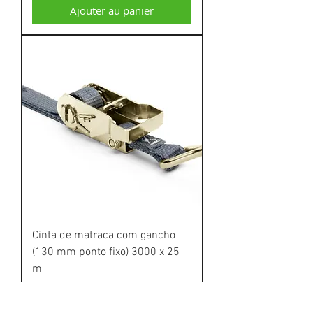
Ajouter au panier
Cinta de matraca com gancho
(130 mm ponto fixo) 3000 x 25
m
Prix
20,80 €