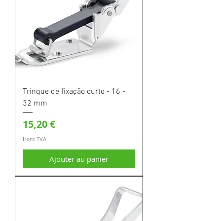
Trinque de fixação curto - 16 -
32 mm
Prix
15,20 €
Hors TVA
Ajouter au panier