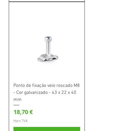
Ponto de fixação veio roscado M8
- Cor galvanizado - 43 x 22 x 40
mm
Prix
18,70 €
Hors TVA