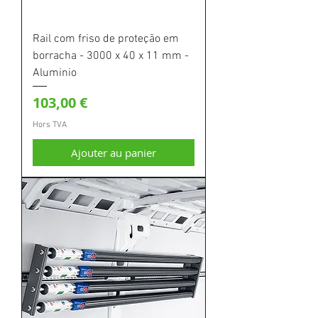
Rail com friso de proteção em
borracha - 3000 x 40 x 11 mm -
Aluminio
Prix
103,00 €
Hors TVA
Ajouter au panier