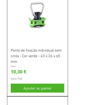
Ponto de fixação individual sem
cinta - Cor verde - 43 x 26 x 65
mm
Prix
10,30 €
Hors TVA
Ajouter au panier