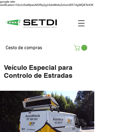
google-site-
verification=Otz1tSwMywvNORq2g16dsMmlvZzIvoU9574gWQ8TeKM
Cesto de compras
Veículo Especial para
Controlo de Estradas