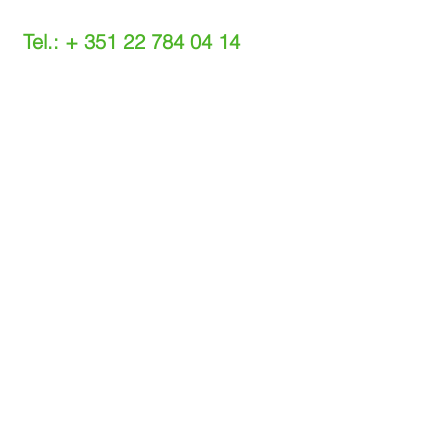
Tel.: +
351 22 784 04 14
(Chamada para a rede fixa nacional)
(O custo das operações depende do tarifário
acordado com o seu operador)
Email:
info@setdi.pt
Atendimento ao cliente
Contato > /
Frete >
Trocas > /
Pagamento e Garantia >