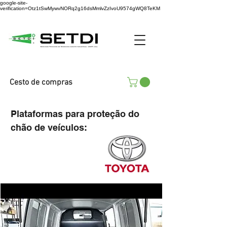
google-site-
verification=Otz1tSwMywvNORq2g16dsMmlvZzIvoU9574gWQ8TeKM
Cesto de compras
Plataformas para proteção do
chão de veículos: