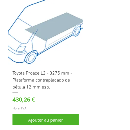
Toyota Proace L2 - 3275 mm -
Plataforma contraplacado de
bétula 12 mm esp.
Prix
430,26 €
Hors TVA
Ajouter au panier