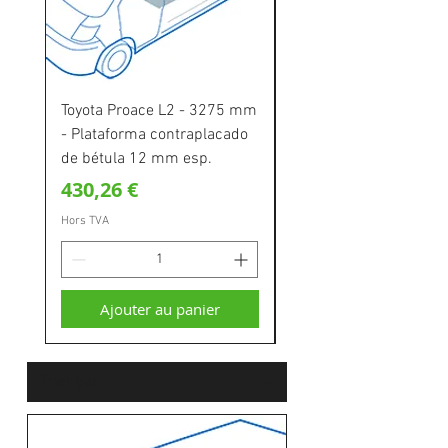
Toyota Proace L2 - 3275 mm
Toyota Proace L1 - 2
- Plataforma contraplacado
- Plataforma contrapl
de bétula 12 mm esp.
de bétula 12 mm esp.
Prix
Prix
430,26 €
389,70 €
Hors TVA
Hors TVA
Ajouter au panier