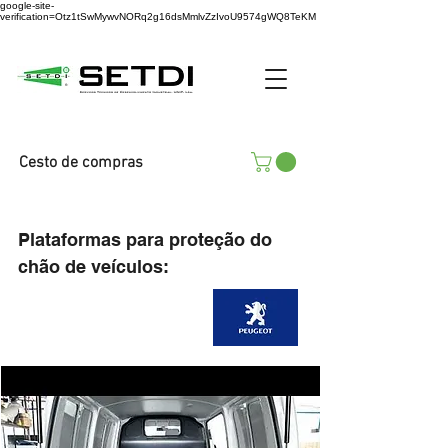
google-site-
verification=Otz1tSwMywvNORq2g16dsMmlvZzIvoU9574gWQ8TeKM
Cesto de compras
Plataformas para proteção do
chão de veículos: