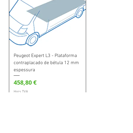
Peugeot Expert L3 - Plataforma
contraplacado de bétula 12 mm
espessura
Prix
458,80 €
Hors TVA
Ajouter au panier