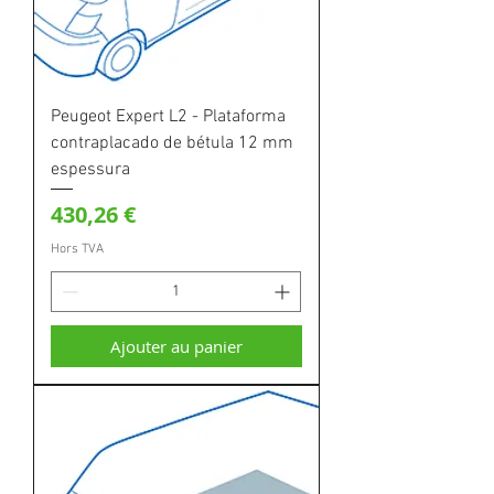
Peugeot Expert L2 - Plataforma
contraplacado de bétula 12 mm
espessura
Prix
430,26 €
Hors TVA
Ajouter au panier