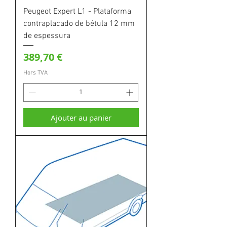
Peugeot Expert L1 - Plataforma
contraplacado de bétula 12 mm
de espessura
Prix
389,70 €
Hors TVA
Ajouter au panier