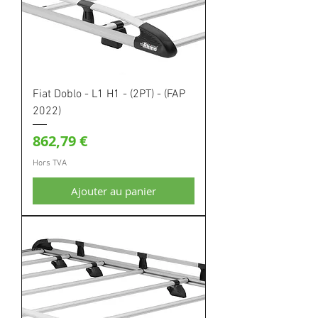
Fiat Doblo - L1 H1 - (2PT) - (FAP
2022)
Prix
862,79 €
Hors TVA
Ajouter au panier