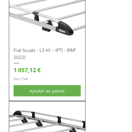
Fiat Scudo - L3 H1 - (PT) - (FAP
2022)
Prix
1 057,12 €
Hors TVA
Ajouter au panier