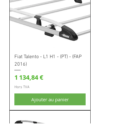
Fiat Talento - L1 H1 - (PT) - (FAP
2016)
Prix
1 134,84 €
Hors TVA
Ajouter au panier