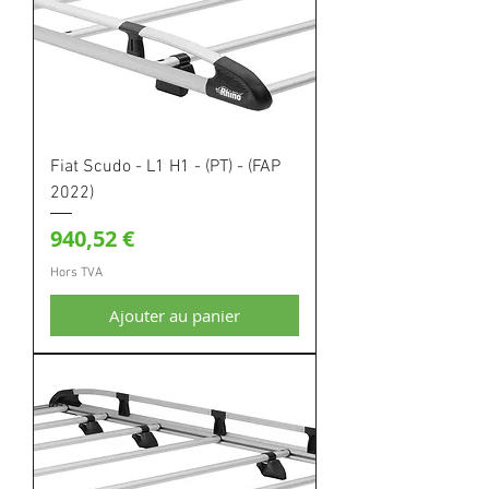
Fiat Scudo - L1 H1 - (PT) - (FAP
2022)
Prix
940,52 €
Hors TVA
Ajouter au panier