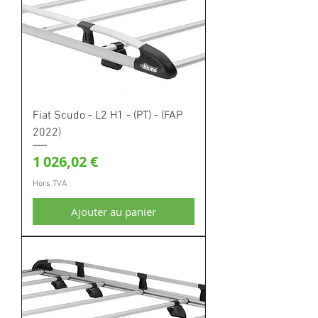
Fiat Scudo - L2 H1 - (PT) - (FAP
2022)
Prix
1 026,02 €
Hors TVA
Ajouter au panier