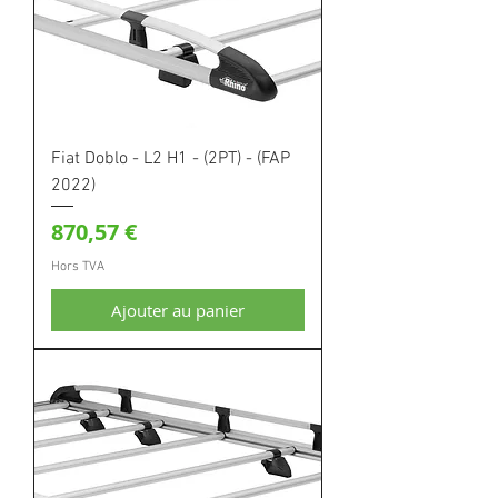
Fiat Doblo - L2 H1 - (2PT) - (FAP
2022)
Prix
870,57 €
Hors TVA
Ajouter au panier