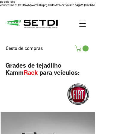
google-site-
verification=Otz1tSwMywvNORq2g16dsMmlvZzIvoU9574gWQ8TeKM
Cesto de compras
Grades de tejadilho
Kamm
Rack
para veículos: