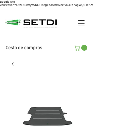
google-site-
verification=Otz1tSwMywvNORq2g16dsMmlvZzIvoU9574gWQ8TeKM
Cesto de compras