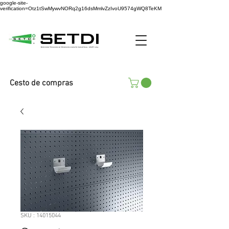
google-site-
verification=Otz1tSwMywvNORq2g16dsMmlvZzIvoU9574gWQ8TeKM
Cesto de compras
SKU : 14015044