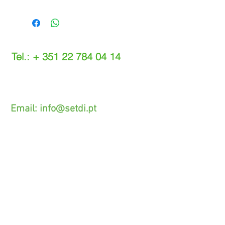
Tel.: +
351 22 784 04 14
(Chamada para a rede fixa nacional)
(O custo das operações depende do tarifário
acordado com o seu operador)
Email:
info@setdi.pt
Atendimento ao cliente
Contato > /
Frete >
Trocas > /
Pagamento e Garantia >