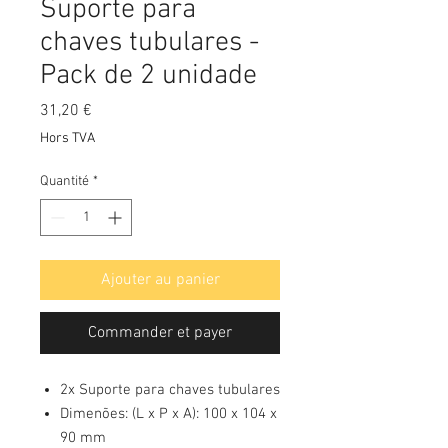
Suporte para
chaves tubulares -
Pack de 2 unidade
Prix
31,20 €
Hors TVA
Quantité
*
Ajouter au panier
Commander et payer
2x Suporte para chaves tubulares
Dimenões: (L x P x A): 100 x 104 x
90 mm